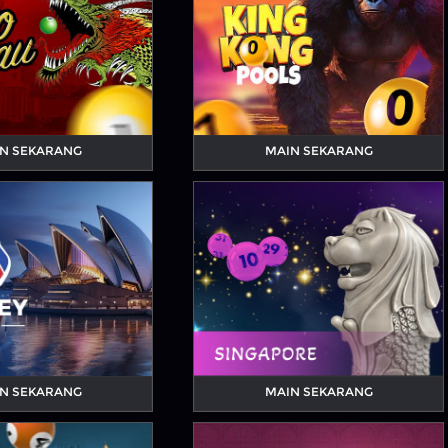
N SEKARANG
MAIN SEKARANG
N SEKARANG
MAIN SEKARANG