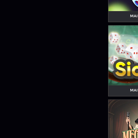
MAI
MAI