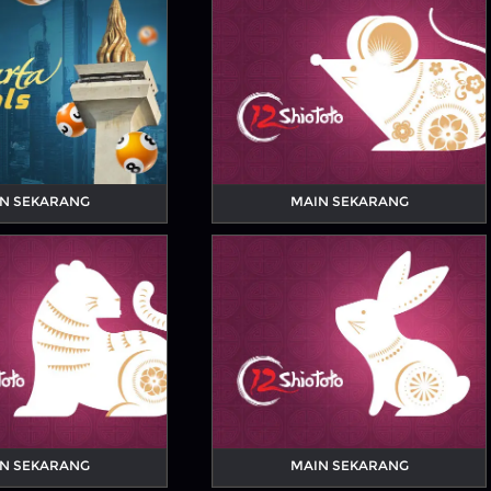
N SEKARANG
MAIN SEKARANG
N SEKARANG
MAIN SEKARANG