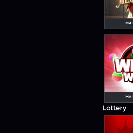
MAI
MAI
Lottery