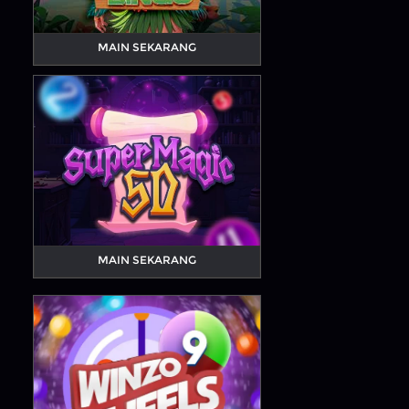
MAIN SEKARANG
MAIN SEKARANG