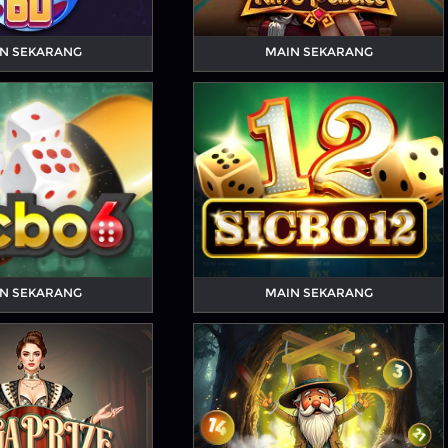
N SEKARANG
MAIN SEKARANG
N SEKARANG
MAIN SEKARANG