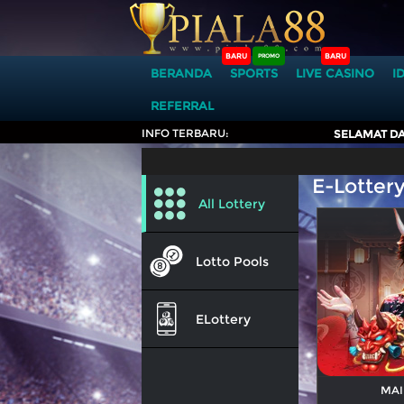
BARU
BARU
PROMO
BERANDA
SPORTS
LIVE CASINO
I
REFERRAL
INFO TERBARU:
SELAMAT DATANG DI SITUS 
E-Lotter
All Lottery
Lotto Pools
ELottery
MAI