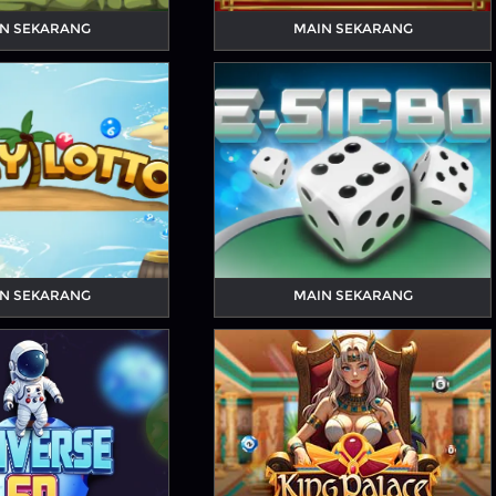
N SEKARANG
MAIN SEKARANG
N SEKARANG
MAIN SEKARANG