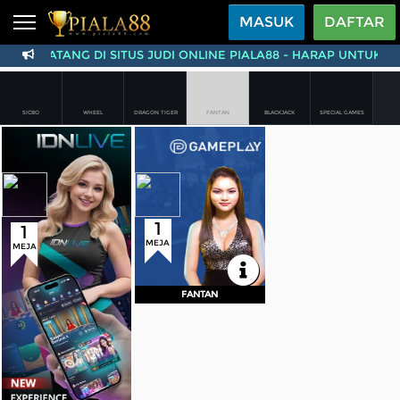
Beranda
MASUK
DAFTAR
AMAT DATANG DI SITUS JUDI ONLINE PIALA88 - HARAP UNTUK M
Sports
BARU
PROMO
Live Casino
BARU
SICBO
WHEEL
DRAGON TIGER
FANTAN
BLACKJACK
SPECIAL GAMES
IDNPoker
BARU
Meja
Min
Max
Meja
Min
Max
Baccarat
5Rb
30Jt
Baccarat
1Rb
5Jt
Sicbo
500
250Rb
Slots
PROMO
Dragon Tiger
1Rb
5Jt
Roulette
1Rb
300Rb
Dragon Tiger
5Rb
1,9Jt
Roulette
1Rb
5Jt
Special Games
500
1,9Jt
IDNLIVE
BARU
Sicbo
1Rb
5Jt
1
1
Special Games
1Rb
5Jt
Stream N Spin
DAFTAR
MASUK
MEJA
MEJA
KEMBALI
Arcade
PROMO
FANTAN
FANTAN
Table Games
Lottery
BARU
PROMO
IDNRaffle