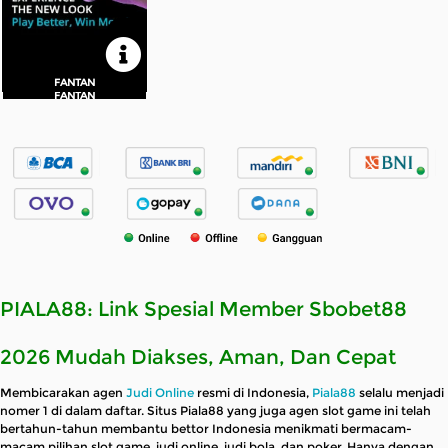
DAFTAR
MASUK
Referral
KEMBALI
Promosi
FANTAN
FANTAN
Hubungi Kami
Live Chat
Pengaduan Customer
Pilih Bahasa:
PIALA88: Link Spesial Member Sbobet88
MASUK
DAFTAR
2026 Mudah Diakses, Aman, Dan Cepat
&copy; PIALA88: Link Spesial Member Sbobet88
Membicarakan agen
Judi Online
resmi di Indonesia,
Piala88
selalu menjadi
2026 Mudah Diakses, Aman, Dan Cepat. Hak
nomer 1 di dalam daftar. Situs Piala88 yang juga agen slot game ini telah
Cipta Dilindungi.
bertahun-tahun membantu bettor Indonesia menikmati bermacam-
macam pilihan slot game, judi online, judi bola, dan poker. Hanya dengan