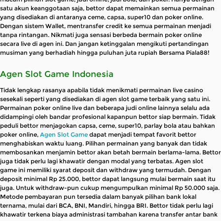
satu akun keanggotaan saja, bettor dapat memainkan semua permainan
yang disediakan di antaranya ceme, capsa, super10 dan poker online.
Dengan sistem Wallet, mentransfer credit ke semua permainan menjadi
tanpa rintangan. Nikmati juga sensasi berbeda bermain poker online
secara live di agen ini. Dan jangan ketinggalan mengikuti pertandingan
musiman yang berhadiah hingga puluhan juta rupiah Bersama Piala88!
Agen Slot Game Indonesia
Tidak lengkap rasanya apabila tidak menikmati permainan live casino
sesekali seperti yang disediakan di agen slot game terbaik yang satu ini.
Permainan poker online live dan beberapa judi online lainnya selalu ada
didampingi oleh bandar profesional kapanpun bettor siap bermain. Tidak
peduli bettor menjagokan capsa, ceme, super10, parlay bola atau bahkan
poker online,
Agen Slot Game
dapat menjadi tempat favorit bettor
menghabiskan waktu luang. Pilihan permainan yang banyak dan tidak
membosankan menjamin bettor akan betah bermain berlama-lama. Bettor
juga tidak perlu lagi khawatir dengan modal yang terbatas. Agen slot
game ini memiliki syarat deposit dan withdraw yang termudah. Dengan
deposit minimal Rp 25.000, bettor dapat langsung mulai bermain saat itu
juga. Untuk withdraw-pun cukup mengumpulkan minimal Rp 50.000 saja.
Metode pembayaran pun tersedia dalam banyak pilihan bank lokal
ternama, mulai dari BCA, BNI, Mandiri, hingga BRI. Bettor tidak perlu lagi
khawatir terkena biaya administrasi tambahan karena transfer antar bank