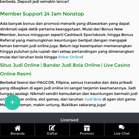
berbeda. Deposit jadi semakin lancar!
Member Support 24 Jam Nonstop
Ada banyak bonus dan promosi menarik yang ditawarkan yang dapat
dinikmati sejak detik pertama keanggotaan. Mulai dari Bonus New
Member, bonus mingguan seperti Cashback Sportsbook, hingga Bonus
Referral yang memungkinan keuntungan berlipat dengan mengajak
teman bermain judi online juga. Belum lagi kesempatan memenangkan
hingga puluhan juta rupiah dari setiap pertandingan yang dimenangkan
mulai dari taruhan bola hingga
Poker Online
!
Situs Judi Online | Bandar Judi Bola Online | Live Casino
Online Resmi
Berbekal lisensi dari PAGCOR, Filipina, semua transaksi dan data pribadi
yang dibagikan di agen judi online ini sangat terjamin keamanannya. Jadi
tunggu apalagi. Nikmati sendiri kemudahan dan keuntungan bermain judi
online, poker online, slot games, dan taruhan
Judi Bola
di agen slot game.
Mengajak teman, makin untung. Buktikan sekarang juga!
Licensed
Beranda
Daftar
Promosi
Live Chat